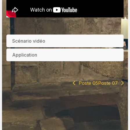
[vd_pwa_video]
Scénario vidéo
Application
Poste 05
Poste 07