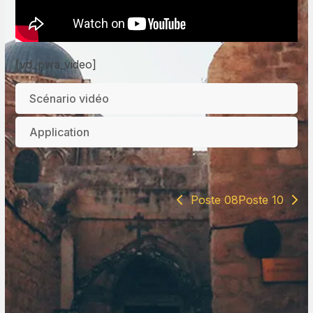
[vd_pwa_video]
Scénario vidéo
Application
Poste 08
Poste 10