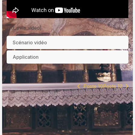
[vd_pwa_video]
Scénario vidéo
Application
Poste 10
Poste 12